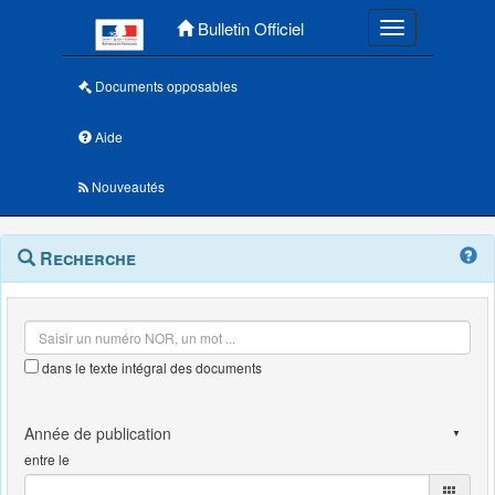
Menu principal
Bulletin Officiel
Toggle navigatio
Documents opposables
Aide
Nouveautés
Navigation
Menu
Recherche
contextuel
et
outils
annexes
dans le texte intégral des documents
entre le