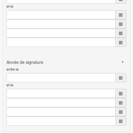
et le
entre le
et le