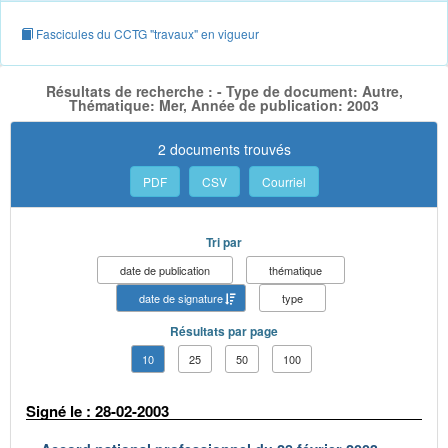
Fascicules du CCTG "travaux" en vigueur
Résultats de recherche : - Type de document: Autre,
Thématique: Mer, Année de publication: 2003
2 documents trouvés
PDF
CSV
Courriel
Tri par
date de publication
thématique
date de signature
type
Résultats par page
10
25
50
100
Signé le : 28-02-2003