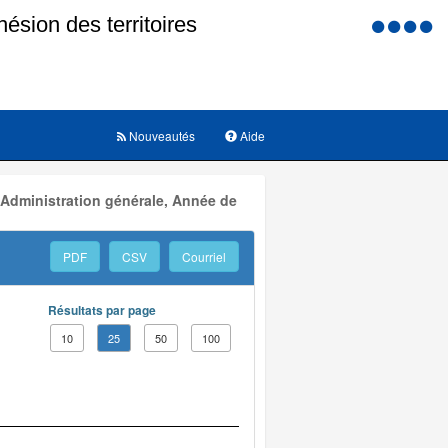
Menu
d'accessi
Nouveautés
Aide
 Administration générale, Année de
PDF
CSV
Courriel
Résultats par page
10
25
50
100