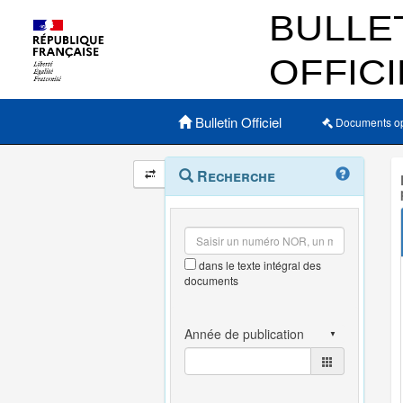
Menu principal
Bulletin Officiel
Documents o
Navigation
Menu
Recherche
contextuel
et
outils
annexes
dans le texte intégral des
documents