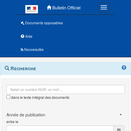
Menu principal
Bulletin Officiel
Toggle navigatio
Documents opposables
Aide
Nouveautés
Navigation
Menu
Recherche
contextuel
et
outils
annexes
dans le texte intégral des documents
entre le