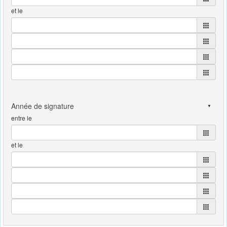
et le
entre le
et le