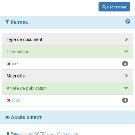
Rechercher
Filtres
Type de document
Thématique
Mer
4
Mots clés
Année de publication
2003
4
Accès direct
Fascicules du CCTG "travaux" en vigueur