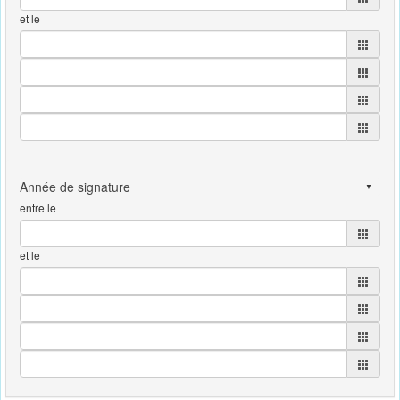
et le
entre le
et le