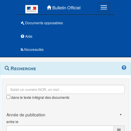
Menu principal
Bulletin Officiel
Toggle navigatio
Documents opposables
Aide
Nouveautés
Navigation
Menu
Recherche
contextuel
et
outils
annexes
dans le texte intégral des documents
entre le