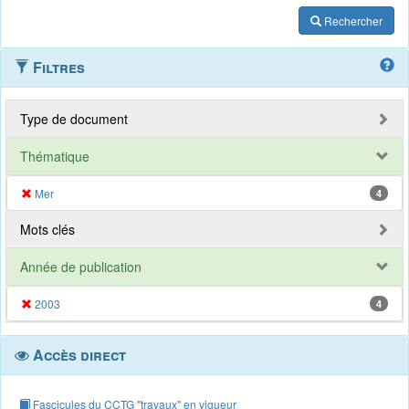
Rechercher
Filtres
Type de document
Thématique
Mer
4
Mots clés
Année de publication
2003
4
Accès direct
Fascicules du CCTG "travaux" en vigueur