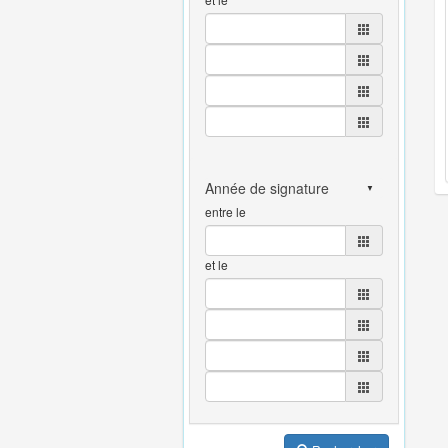
entre le
et le