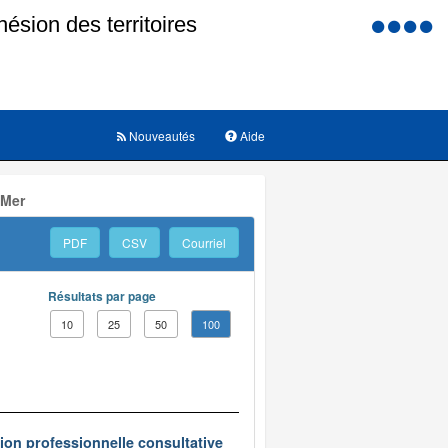
Menu
d'accessi
Nouveautés
Aide
 Mer
PDF
CSV
Courriel
Résultats par page
10
25
50
100
on professionnelle consultative