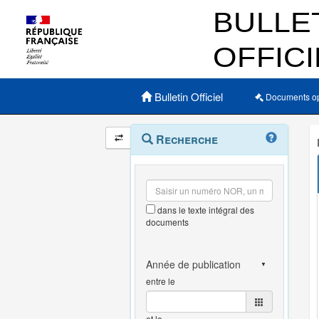
Menu principal
Bulletin Officiel
Documents o
Navigation
Menu
Recherche
contextuel
et
outils
annexes
dans le texte intégral des
documents
entre le
et le