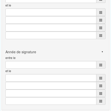
et le
entre le
et le