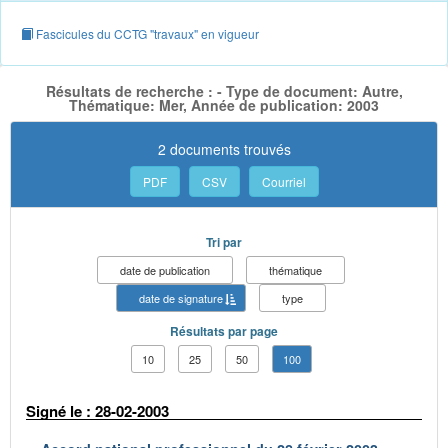
Fascicules du CCTG "travaux" en vigueur
Résultats de recherche : - Type de document: Autre,
Thématique: Mer, Année de publication: 2003
2 documents trouvés
PDF
CSV
Courriel
Tri par
date de publication
thématique
date de signature
type
Résultats par page
10
25
50
100
Signé le : 28-02-2003