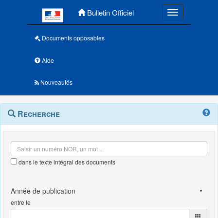
Menu principal
Bulletin Officiel
Toggle navigatio
Documents opposables
Aide
Nouveautés
Navigation
Menu
Recherche
contextuel
et
outils
annexes
dans le texte intégral des documents
entre le