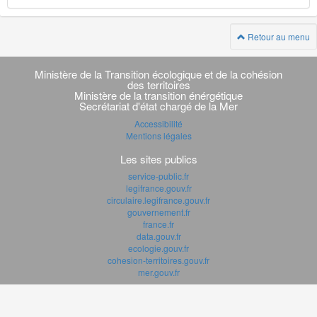
Retour au menu
Navigation
transverse
Ministère de la Transition écologique et de la cohésion
des territoires
Ministère de la transition énérgétique
Secrétariat d'état chargé de la Mer
Accessibilité
Mentions légales
Les sites publics
service-public.fr
legifrance.gouv.fr
circulaire.legifrance.gouv.fr
gouvernement.fr
france.fr
data.gouv.fr
ecologie.gouv.fr
cohesion-territoires.gouv.fr
mer.gouv.fr