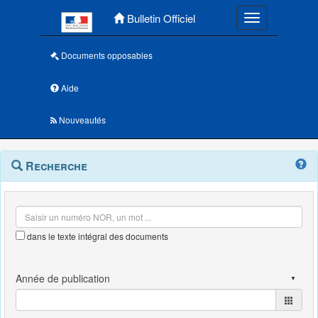
Menu principal
Bulletin Officiel
Toggle navigatio
Documents opposables
Aide
Nouveautés
Navigation
Menu
Recherche
contextuel
et
outils
annexes
dans le texte intégral des documents