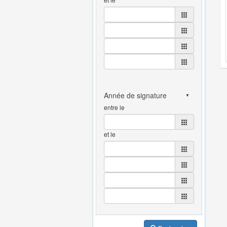
entre le
et le