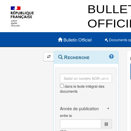
Menu principal
Bulletin Officiel
Documents o
Navigation
Menu
Recherche
contextuel
et
outils
annexes
dans le texte intégral des
documents
entre le
et le