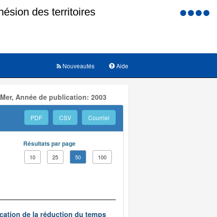
Menu
d'accessi
Nouveautés
Aide
 Mer, Année de publication: 2003
PDF
CSV
Courriel
Résultats par page
10
25
50
100
ication de la réduction du temps