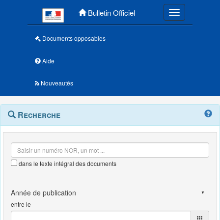
Menu principal
Bulletin Officiel
Toggle navigatio
Documents opposables
Aide
Nouveautés
Navigation
Menu
Recherche
contextuel
et
outils
annexes
dans le texte intégral des documents
entre le