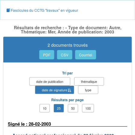
Fascicules du CCTG "travaux" en vigueur
Résultats de recherche : - Type de document: Autre,
Thématique: Mer, Année de publication: 2003
2 documents trouvés
PDF
CSV
Courriel
Tri par
date de publication
thématique
date de signature
type
Résultats par page
10
25
50
100
Signé le : 28-02-2003