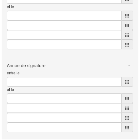
et le
entre le
et le