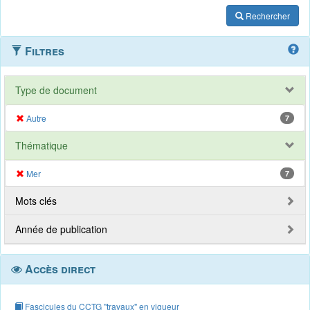
Rechercher
Filtres
Type de document
Autre
7
Thématique
Mer
7
Mots clés
Année de publication
Accès direct
Fascicules du CCTG "travaux" en vigueur