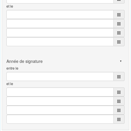
et le
entre le
et le