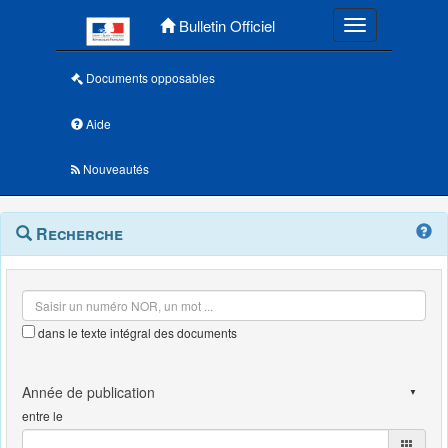
Menu principal
Bulletin Officiel
Toggle navigatio
Documents opposables
Aide
Nouveautés
Navigation
Menu
Recherche
contextuel
et
outils
annexes
dans le texte intégral des documents
entre le