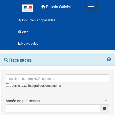
Menu principal
Bulletin Officiel
Toggle navigatio
Documents opposables
Aide
Nouveautés
Navigation
Menu
Recherche
contextuel
et
outils
annexes
dans le texte intégral des documents