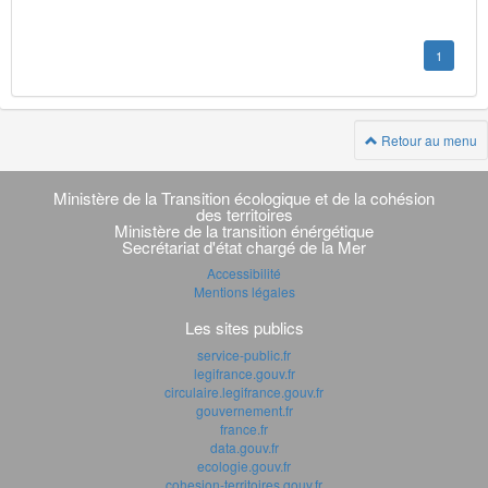
1
Retour au menu
Navigation
transverse
Ministère de la Transition écologique et de la cohésion
des territoires
Ministère de la transition énérgétique
Secrétariat d'état chargé de la Mer
Accessibilité
Mentions légales
Les sites publics
service-public.fr
legifrance.gouv.fr
circulaire.legifrance.gouv.fr
gouvernement.fr
france.fr
data.gouv.fr
ecologie.gouv.fr
cohesion-territoires.gouv.fr