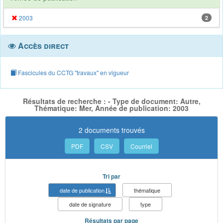
2003
2
Accès direct
Fascicules du CCTG "travaux" en vigueur
Résultats de recherche : - Type de document: Autre,
Thématique: Mer, Année de publication: 2003
2 documents trouvés
PDF
CSV
Courriel
Tri par
date de publication
thématique
date de signature
type
Résultats par page