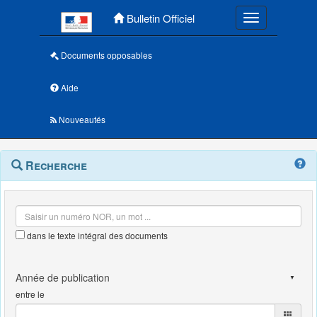
Menu principal
Bulletin Officiel
Toggle navigatio
Documents opposables
Aide
Nouveautés
Navigation
Menu
Recherche
contextuel
et
outils
annexes
dans le texte intégral des documents
entre le