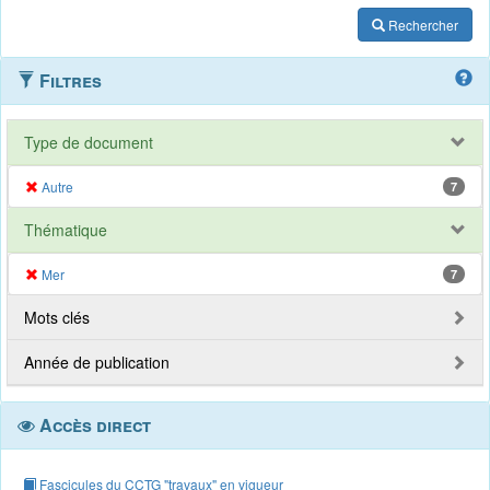
Rechercher
Filtres
Type de document
Autre
7
Thématique
Mer
7
Mots clés
Année de publication
Accès direct
Fascicules du CCTG "travaux" en vigueur