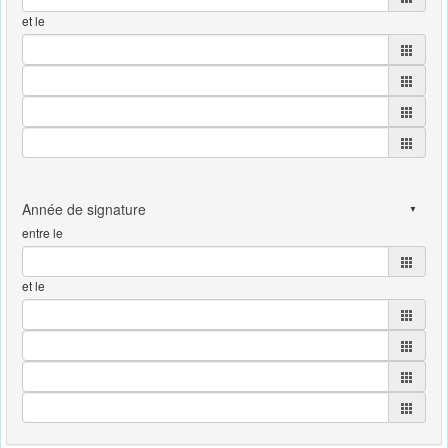
et le
entre le
et le