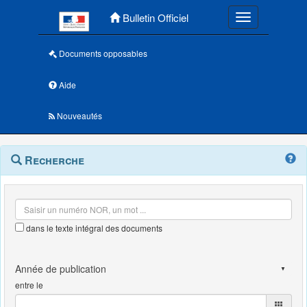
Menu principal
Bulletin Officiel
Toggle navigatio
Documents opposables
Aide
Nouveautés
Navigation
Menu
Recherche
contextuel
et
outils
annexes
dans le texte intégral des documents
entre le