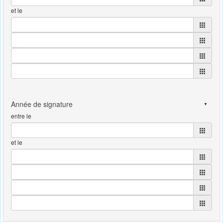
et le
entre le
et le