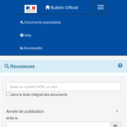
Menu principal
Bulletin Officiel
Toggle navigatio
Documents opposables
Aide
Nouveautés
Navigation
Menu
Recherche
contextuel
et
outils
annexes
dans le texte intégral des documents
entre le