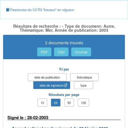
Fascicules du CCTG "travaux" en vigueur
Résultats de recherche : - Type de document: Autre,
Thématique: Mer, Année de publication: 2003
2 documents trouvés
PDF
CSV
Courriel
Tri par
date de publication
thématique
date de signature
type
Résultats par page
10
25
50
100
Signé le : 28-02-2003