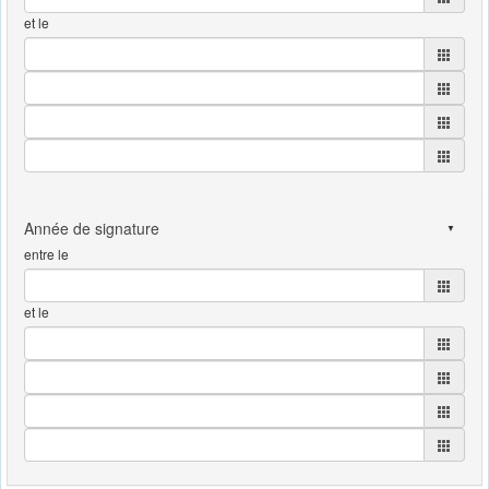
et le
entre le
et le