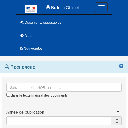
Menu principal
Bulletin Officiel
Toggle navigatio
Documents opposables
Aide
Nouveautés
Navigation
Menu
Recherche
contextuel
et
outils
annexes
dans le texte intégral des documents