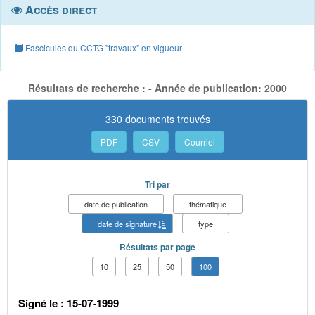
Accès direct
Fascicules du CCTG "travaux" en vigueur
Résultats de recherche : - Année de publication: 2000
330 documents trouvés
PDF
CSV
Courriel
Tri par
date de publication
thématique
date de signature
type
Résultats par page
10
25
50
100
Signé le : 15-07-1999