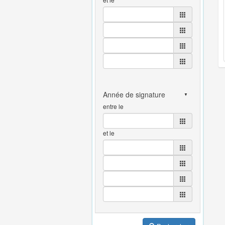
entre le
et le