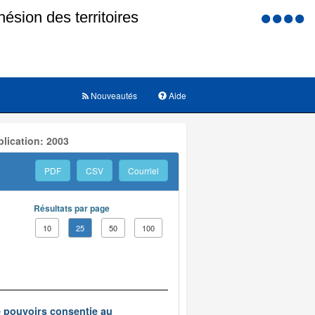
Menu
d'accessi
Nouveautés
Aide
lication: 2003
PDF
CSV
Courriel
Résultats par page
10
25
50
100
e pouvoirs consentie au