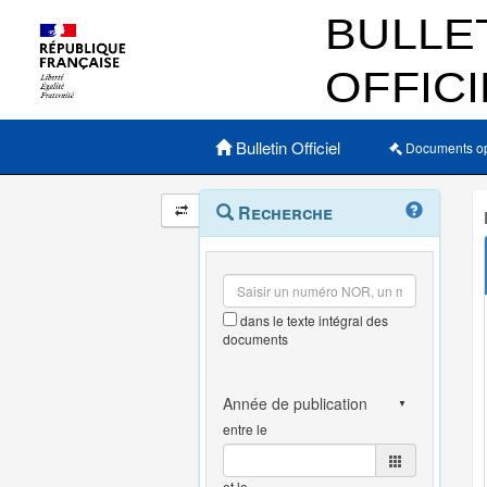
Menu principal
Bulletin Officiel
Documents o
Navigation
Menu
Recherche
contextuel
et
outils
annexes
dans le texte intégral des
documents
entre le
et le