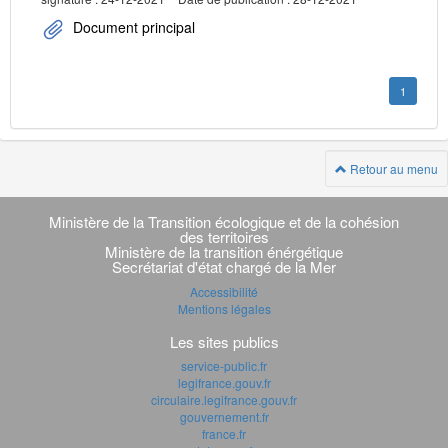
Document principal
1
Retour au menu
Navigation
transverse
Ministère de la Transition écologique et de la cohésion
des territoires
Ministère de la transition énérgétique
Secrétariat d'état chargé de la Mer
Accessibilité
Mentions légales
Les sites publics
service-public.fr
legifrance.gouv.fr
circulaire.legifrance.gouv.fr
gouvernement.fr
france.fr