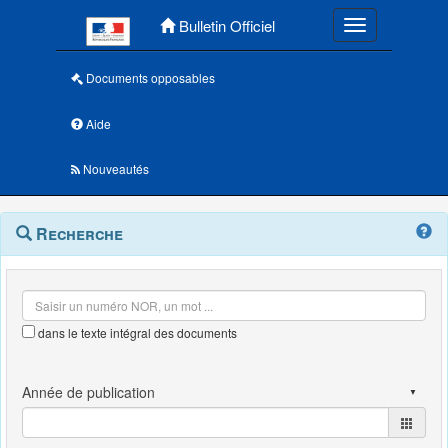
Menu principal
Bulletin Officiel
Toggle navigatio
Documents opposables
Aide
Nouveautés
Navigation
Menu
Recherche
contextuel
et
outils
annexes
dans le texte intégral des documents