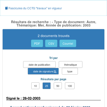
Fascicules du CCTG "travaux" en vigueur
Résultats de recherche : - Type de document: Autre,
Thématique: Mer, Année de publication: 2003
2 documents trouvés
PDF
CSV
Courriel
Tri par
date de publication
thématique
date de signature
type
Résultats par page
10
25
50
100
Signé le : 28-02-2003