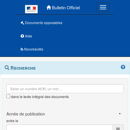
Menu principal
Bulletin Officiel
Toggle navigatio
Documents opposables
Aide
Nouveautés
Navigation
Menu
Recherche
contextuel
et
outils
annexes
dans le texte intégral des documents
entre le