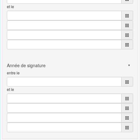
et le
entre le
et le