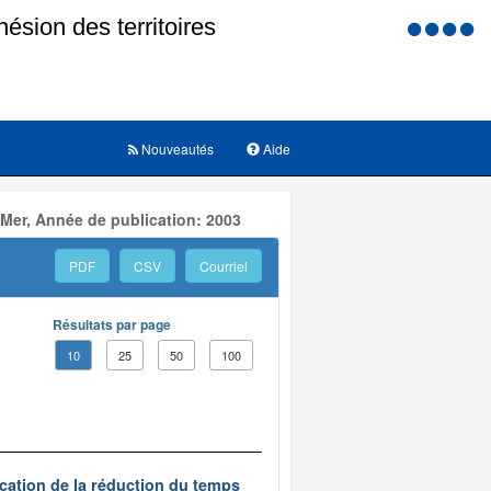
Menu
d'accessi
Nouveautés
Aide
 Mer, Année de publication: 2003
PDF
CSV
Courriel
Résultats par page
10
25
50
100
ication de la réduction du temps