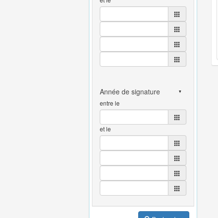
entre le
et le