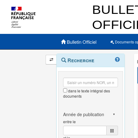
Menu principal
Bulletin Officiel
Documents o
Navigation
Menu
Recherche
contextuel
et
outils
annexes
dans le texte intégral des
documents
entre le
et le