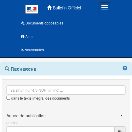
Menu principal
Bulletin Officiel
Toggle navigatio
Documents opposables
Aide
Nouveautés
Navigation
Menu
Recherche
contextuel
et
outils
annexes
dans le texte intégral des documents
entre le