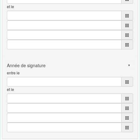
et le
entre le
et le