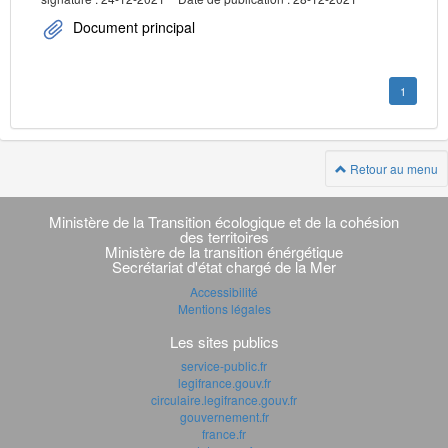
Document principal
1
Retour au menu
Navigation
transverse
Ministère de la Transition écologique et de la cohésion
des territoires
Ministère de la transition énérgétique
Secrétariat d'état chargé de la Mer
Accessibilité
Mentions légales
Les sites publics
service-public.fr
legifrance.gouv.fr
circulaire.legifrance.gouv.fr
gouvernement.fr
france.fr