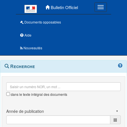
Menu principal
Bulletin Officiel
Toggle navigatio
Documents opposables
Aide
Nouveautés
Navigation
Menu
Recherche
contextuel
et
outils
annexes
dans le texte intégral des documents