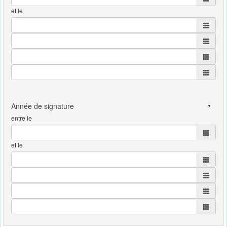
et le
entre le
et le