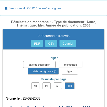
Fascicules du CCTG "travaux" en vigueur
Résultats de recherche : - Type de document: Autre,
Thématique: Mer, Année de publication: 2003
2 documents trouvés
PDF
CSV
Courriel
Tri par
date de publication
thématique
date de signature
type
Résultats par page
10
25
50
100
Signé le : 28-02-2003