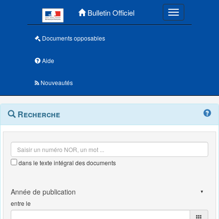
Menu principal
Bulletin Officiel
Toggle navigatio
Documents opposables
Aide
Nouveautés
Navigation
Menu
Recherche
contextuel
et
outils
annexes
dans le texte intégral des documents
entre le