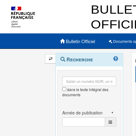
Menu principal
Bulletin Officiel
Documents o
Navigation
Menu
Recherche
contextuel
et
outils
annexes
dans le texte intégral des
documents