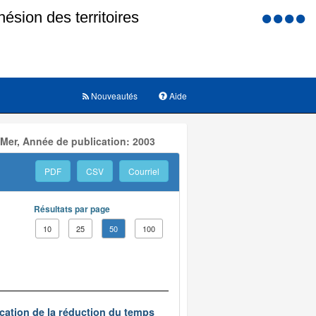
Menu
d'accessi
Nouveautés
Aide
 Mer, Année de publication: 2003
PDF
CSV
Courriel
Résultats par page
10
25
50
100
ication de la réduction du temps