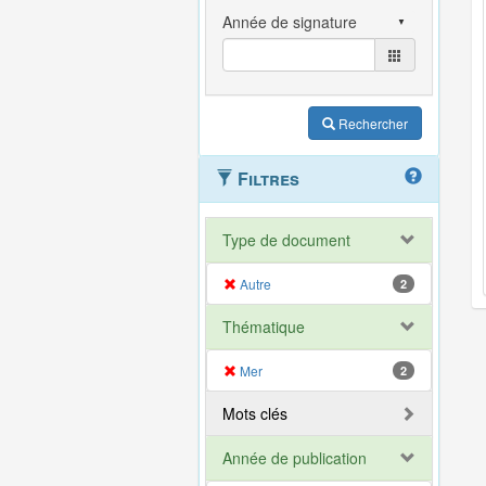
Rechercher
Filtres
Type de document
Autre
2
Thématique
Mer
2
Mots clés
Année de publication