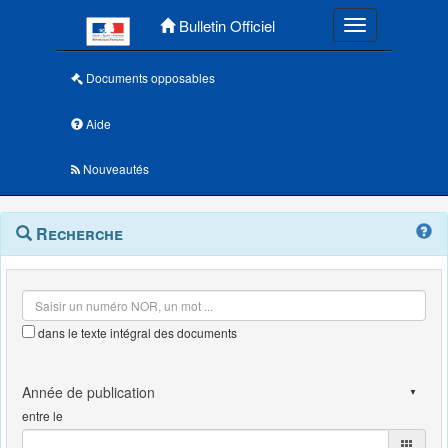
Menu principal
Bulletin Officiel
Toggle navigatio
Documents opposables
Aide
Nouveautés
Navigation
Menu
Recherche
contextuel
et
outils
annexes
dans le texte intégral des documents
entre le