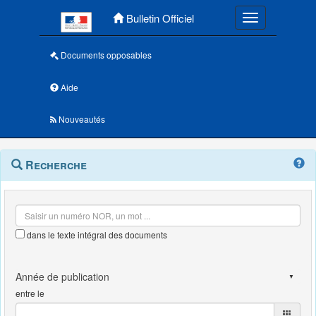
Menu principal
Bulletin Officiel
Toggle navigatio
Documents opposables
Aide
Nouveautés
Navigation
Menu
Recherche
contextuel
et
outils
annexes
dans le texte intégral des documents
entre le