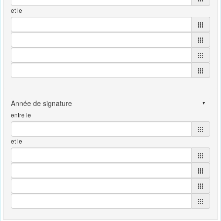
et le
entre le
et le