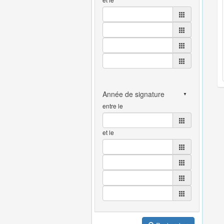
entre le
et le