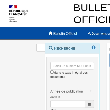
Menu principal
Bulletin Officiel
Documents o
Navigation
Menu
Recherche
contextuel
et
outils
annexes
dans le texte intégral des
documents
entre le
et le