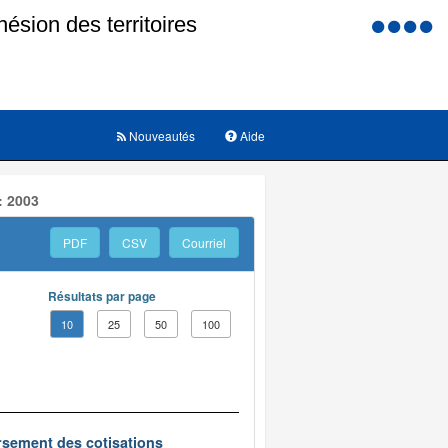
Menu
d'accessi
Nouveautés
Aide
: 2003
PDF
CSV
Courriel
Résultats par page
10
25
50
100
oursement des cotisations