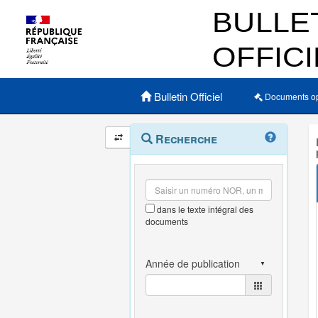
Menu principal
Bulletin Officiel
Documents o
Navigation
Menu
Recherche
contextuel
et
outils
annexes
dans le texte intégral des
documents