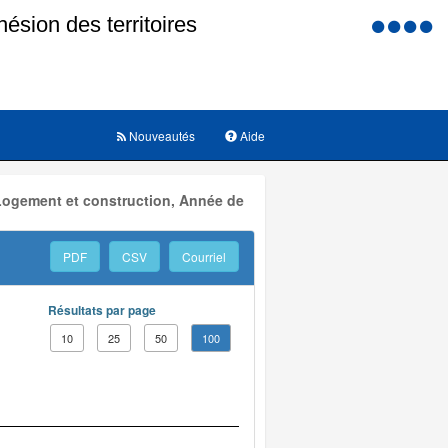
Menu
d'accessi
Nouveautés
Aide
 Logement et construction, Année de
PDF
CSV
Courriel
Résultats par page
10
25
50
100