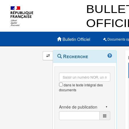
Menu principal
Bulletin Officiel
Documents o
Navigation
Menu
Recherche
contextuel
et
outils
annexes
dans le texte intégral des
documents