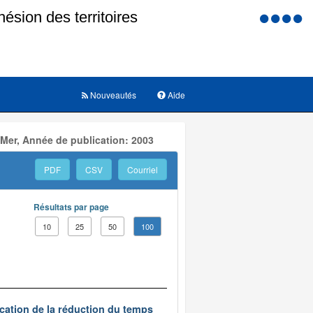
Menu
d'accessi
Nouveautés
Aide
 Mer, Année de publication: 2003
PDF
CSV
Courriel
Résultats par page
10
25
50
100
ication de la réduction du temps