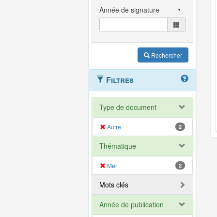
Rechercher
Filtres
Type de document
Autre
2
Thématique
Mer
2
Mots clés
Année de publication