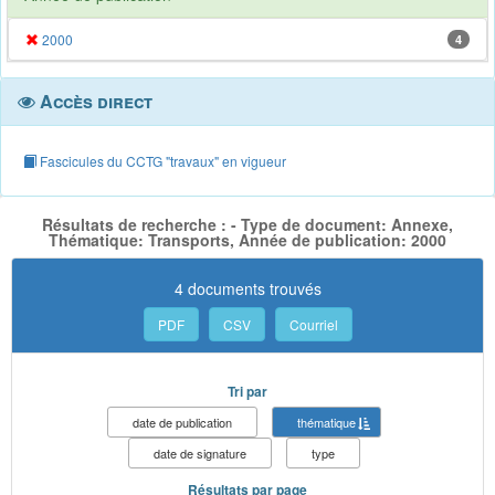
2000
4
Accès direct
Fascicules du CCTG "travaux" en vigueur
Résultats de recherche : - Type de document: Annexe,
Thématique: Transports, Année de publication: 2000
4 documents trouvés
PDF
CSV
Courriel
Tri par
date de publication
thématique
date de signature
type
Résultats par page