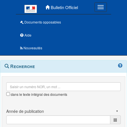
Menu principal
Bulletin Officiel
Toggle navigatio
Documents opposables
Aide
Nouveautés
Navigation
Menu
Recherche
contextuel
et
outils
annexes
dans le texte intégral des documents