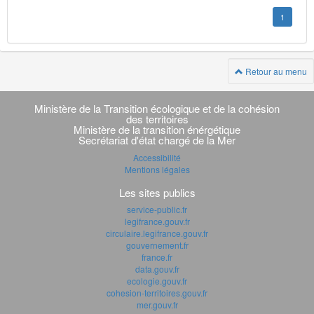
1
Retour au menu
Navigation
transverse
Ministère de la Transition écologique et de la cohésion
des territoires
Ministère de la transition énérgétique
Secrétariat d'état chargé de la Mer
Accessibilité
Mentions légales
Les sites publics
service-public.fr
legifrance.gouv.fr
circulaire.legifrance.gouv.fr
gouvernement.fr
france.fr
data.gouv.fr
ecologie.gouv.fr
cohesion-territoires.gouv.fr
mer.gouv.fr