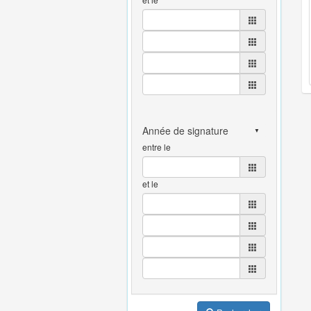
entre le
et le