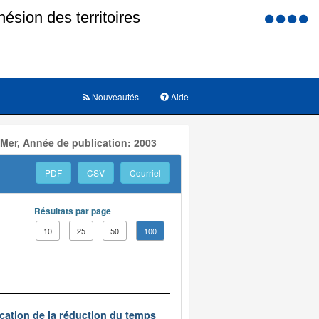
Menu
d'accessi
Nouveautés
Aide
 Mer, Année de publication: 2003
PDF
CSV
Courriel
Résultats par page
10
25
50
100
ication de la réduction du temps