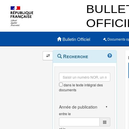
Menu principal
Bulletin Officiel
Documents o
Navigation
Menu
Recherche
contextuel
et
outils
annexes
dans le texte intégral des
documents
entre le
et le