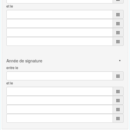
et le
entre le
et le