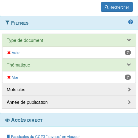
Rechercher
Filtres
Type de document
Autre
7
Thématique
Mer
7
Mots clés
Année de publication
Accès direct
Fascicules du CCTG "travaux" en vigueur