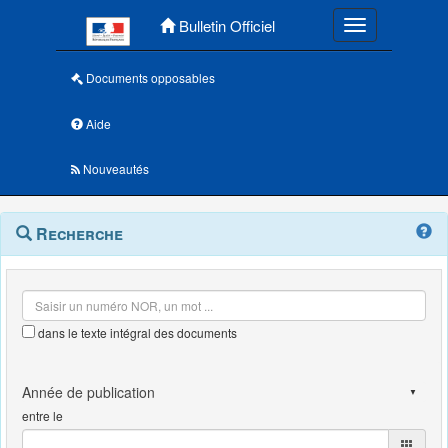
Menu principal
Bulletin Officiel
Toggle navigatio
Documents opposables
Aide
Nouveautés
Navigation
Menu
Recherche
contextuel
et
outils
annexes
dans le texte intégral des documents
entre le