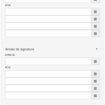
et le
entre le
et le