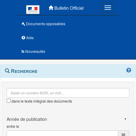
Menu principal
Bulletin Officiel
Toggle navigatio
Documents opposables
Aide
Nouveautés
Navigation
Menu
Recherche
contextuel
et
outils
annexes
dans le texte intégral des documents
entre le