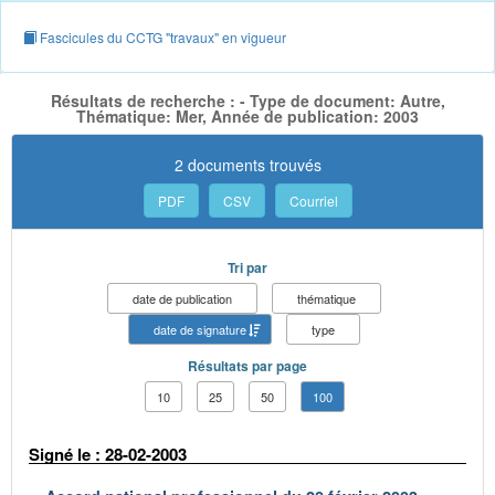
Fascicules du CCTG "travaux" en vigueur
Résultats de recherche : - Type de document: Autre,
Thématique: Mer, Année de publication: 2003
2 documents trouvés
PDF
CSV
Courriel
Tri par
date de publication
thématique
date de signature
type
Résultats par page
10
25
50
100
Signé le : 28-02-2003