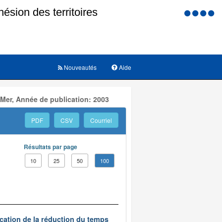
Menu
d'accessi
Nouveautés
Aide
 Mer, Année de publication: 2003
PDF
CSV
Courriel
Résultats par page
10
25
50
100
ication de la réduction du temps