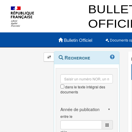
Menu principal
Bulletin Officiel
Documents o
Navigation
Menu
Recherche
contextuel
et
outils
annexes
dans le texte intégral des
documents
entre le
et le