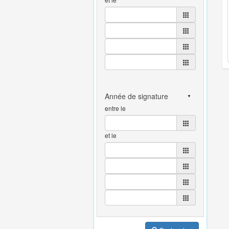
entre le
et le