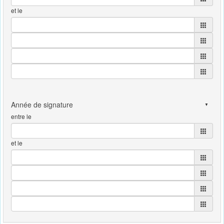
et le
entre le
et le