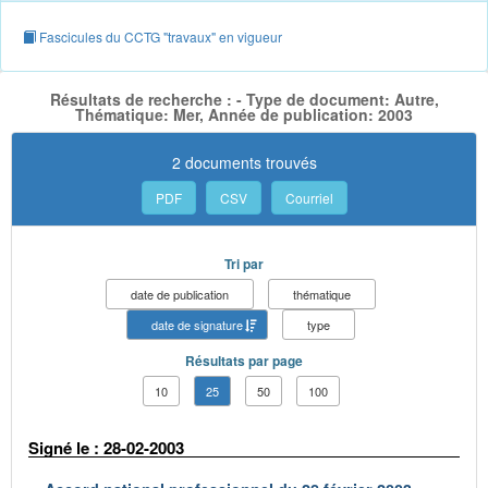
Fascicules du CCTG "travaux" en vigueur
Résultats de recherche : - Type de document: Autre,
Thématique: Mer, Année de publication: 2003
2 documents trouvés
PDF
CSV
Courriel
Tri par
date de publication
thématique
date de signature
type
Résultats par page
10
25
50
100
Signé le : 28-02-2003