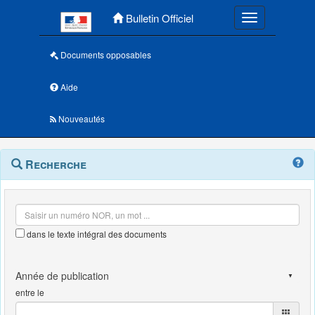
Menu principal
Bulletin Officiel
Toggle navigatio
Documents opposables
Aide
Nouveautés
Navigation
Menu
Recherche
contextuel
et
outils
annexes
dans le texte intégral des documents
entre le