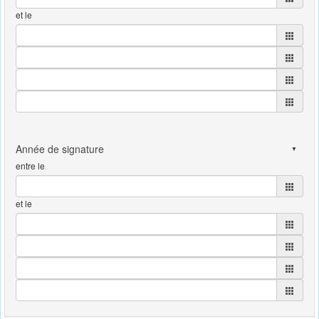
et le
entre le
et le