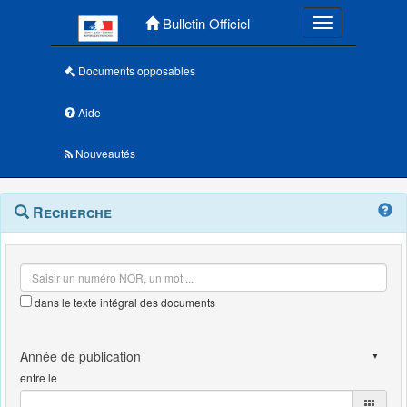
Menu principal
Bulletin Officiel
Toggle navigatio
Documents opposables
Aide
Nouveautés
Navigation
Menu
Recherche
contextuel
et
outils
annexes
dans le texte intégral des documents
entre le