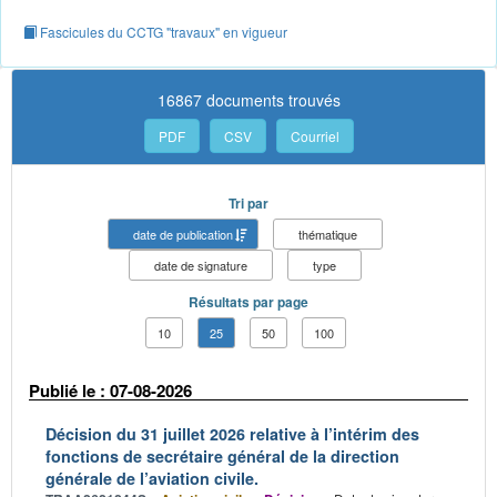
Fascicules du CCTG "travaux" en vigueur
16867 documents trouvés
PDF
CSV
Courriel
Tri par
date de publication
thématique
date de signature
type
Résultats par page
10
25
50
100
Publié le : 07-08-2026
Décision du 31 juillet 2026 relative à l’intérim des
fonctions de secrétaire général de la direction
générale de l’aviation civile.