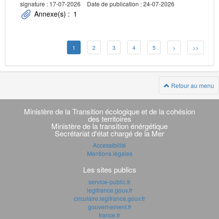
signature : 17-07-2026
Date de publication : 24-07-2026
Annexe(s) :
1
1
2
3
4
5
>
>>
Retour au menu
Navigation
transverse
Ministère de la Transition écologique et de la cohésion
des territoires
Ministère de la transition énérgétique
Secrétariat d'état chargé de la Mer
Accessibilité
Mentions légales
Les sites publics
service-public.fr
legifrance.gouv.fr
circulaire.legifrance.gouv.fr
gouvernement.fr
france.fr