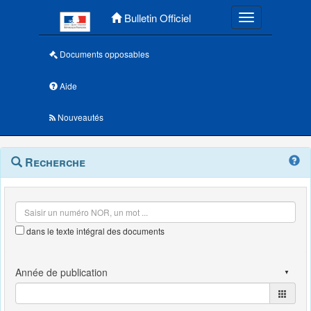
Menu principal
Bulletin Officiel
Toggle navigatio
Documents opposables
Aide
Nouveautés
Navigation
Menu
Recherche
contextuel
et
outils
annexes
dans le texte intégral des documents