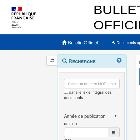
Menu principal
Bulletin Officiel
Documents o
Navigation
Menu
Recherche
contextuel
et
outils
annexes
dans le texte intégral des
documents
entre le
et le