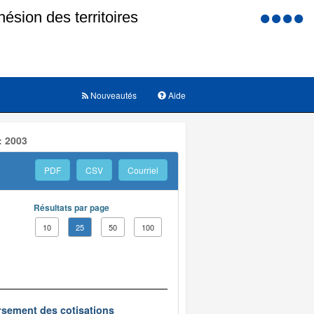
Menu
d'accessi
Nouveautés
Aide
: 2003
PDF
CSV
Courriel
Résultats par page
10
25
50
100
oursement des cotisations