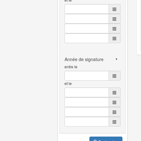
entre le
et le