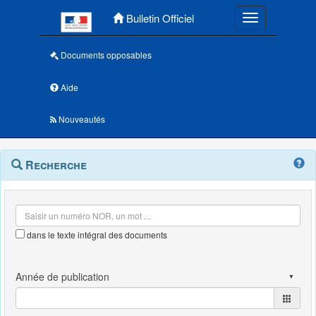
Menu principal
Bulletin Officiel
Toggle navigatio
Documents opposables
Aide
Nouveautés
Navigation
Menu
Recherche
contextuel
et
outils
annexes
dans le texte intégral des documents