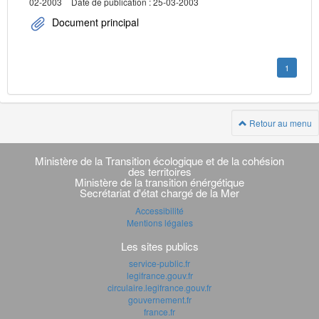
02-2003
Date de publication : 25-03-2003
Document principal
1
Retour au menu
Navigation
transverse
Ministère de la Transition écologique et de la cohésion
des territoires
Ministère de la transition énérgétique
Secrétariat d'état chargé de la Mer
Accessibilité
Mentions légales
Les sites publics
service-public.fr
legifrance.gouv.fr
circulaire.legifrance.gouv.fr
gouvernement.fr
france.fr