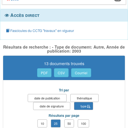
Accès direct
Fascicules du CCTG "travaux" en vigueur
Résultats de recherche : - Type de document: Autre, Année de
publication: 2003
13 documents trouvés
PDF
CSV
Courriel
Tri par
date de publication
thématique
date de signature
type
Résultats par page
10
25
50
100