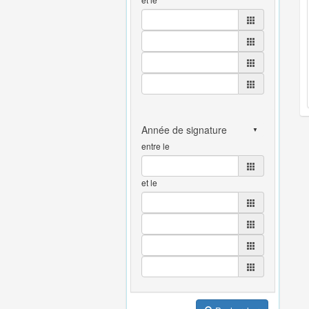
entre le
et le