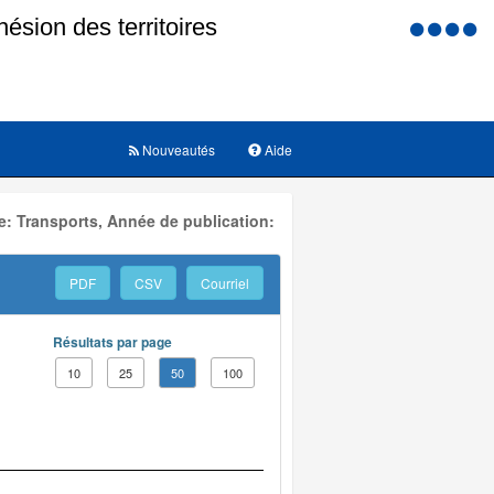
Menu
d'accessi
Nouveautés
Aide
: Transports, Année de publication:
PDF
CSV
Courriel
Résultats par page
10
25
50
100