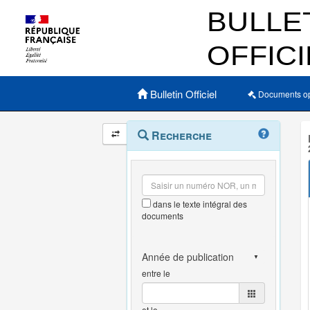
Menu principal
Bulletin Officiel
Documents o
Navigation
Menu
Recherche
contextuel
et
outils
annexes
dans le texte intégral des
documents
entre le
et le