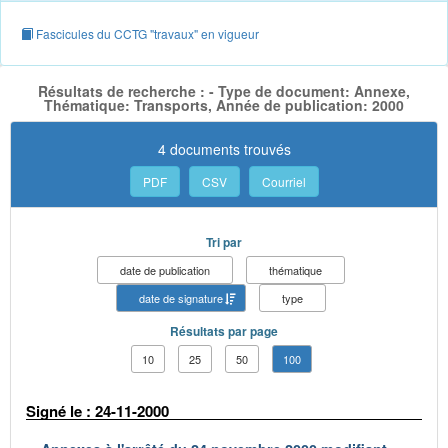
Fascicules du CCTG "travaux" en vigueur
Résultats de recherche : - Type de document: Annexe,
Thématique: Transports, Année de publication: 2000
4 documents trouvés
PDF
CSV
Courriel
Tri par
date de publication
thématique
date de signature
type
Résultats par page
10
25
50
100
Signé le : 24-11-2000