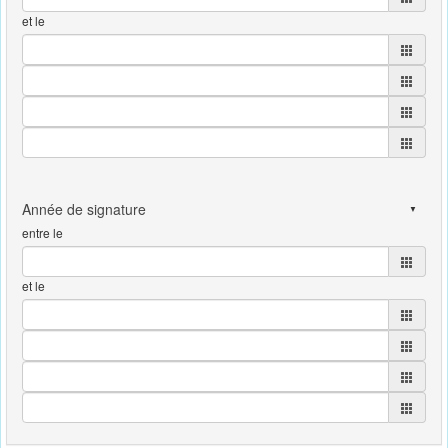
et le
entre le
et le