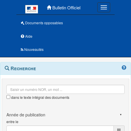
Menu principal
Bulletin Officiel
Toggle navigatio
Documents opposables
Aide
Nouveautés
Navigation
Menu
Recherche
contextuel
et
outils
annexes
dans le texte intégral des documents
entre le