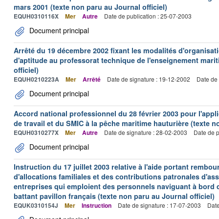
mars 2001 (texte non paru au Journal officiel)
EQUH0310116X
Mer
Autre
Date de publication : 25-07-2003
Document principal
Arrêté du 19 décembre 2002 fixant les modalités d'organisati
d'aptitude au professorat technique de l'enseignement marit
officiel)
EQUH0210223A
Mer
Arrêté
Date de signature : 19-12-2002
Date de 
Document principal
Accord national professionnel du 28 février 2003 pour l'appl
de travail et du SMIC à la pêche maritime hauturière (texte no
EQUH0310277X
Mer
Autre
Date de signature : 28-02-2003
Date de p
Document principal
Instruction du 17 juillet 2003 relative à l'aide portant remb
d'allocations familiales et des contributions patronales d'
entreprises qui emploient des personnels naviguant à bord
battant pavillon français (texte non paru au Journal officiel)
EQUK0310154J
Mer
Instruction
Date de signature : 17-07-2003
Date