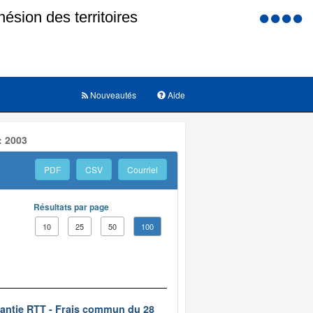
Menu
d'accessi
Nouveautés
Aide
: 2003
PDF
CSV
Courriel
Résultats par page
10
25
50
100
rantie RTT - Frais commun du 28