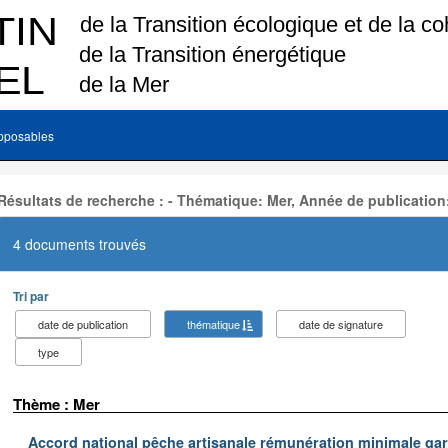
pposables
Résultats de recherche : - Thématique: Mer, Année de publication
4 documents trouvés
Tri par
date de publication
thématique
date de signature
type
Thème : Mer
Accord national pêche artisanale rémunération minimale ga