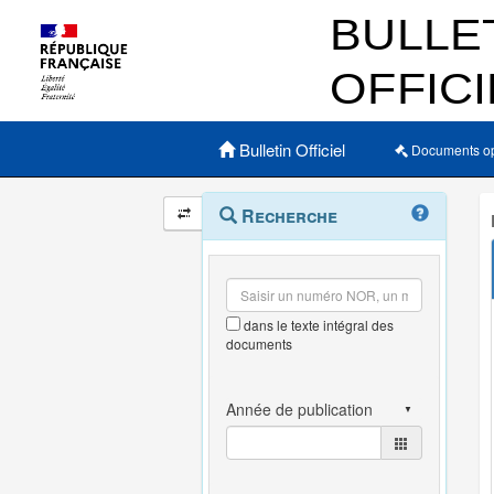
Menu principal
Bulletin Officiel
Documents o
Navigation
Menu
Recherche
contextuel
et
outils
annexes
dans le texte intégral des
documents