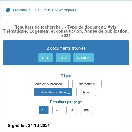
Fascicules du CCTG "travaux" en vigueur
Résultats de recherche : - Type de document: Avis,
Thématique: Logement et construction, Année de publication:
2021
2 documents trouvés
PDF
CSV
Courriel
Tri par
date de publication
thématique
date de signature
type
Résultats par page
10
25
50
100
Signé le : 24-12-2021