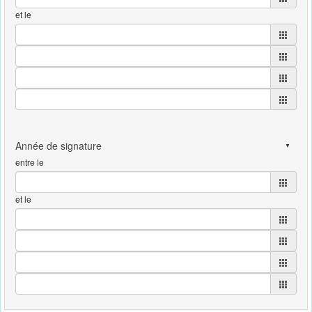
et le
entre le
et le