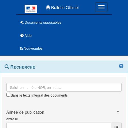
Menu principal
Bulletin Officiel
Toggle navigatio
Documents opposables
Aide
Nouveautés
Navigation
Menu
Recherche
contextuel
et
outils
annexes
dans le texte intégral des documents
entre le