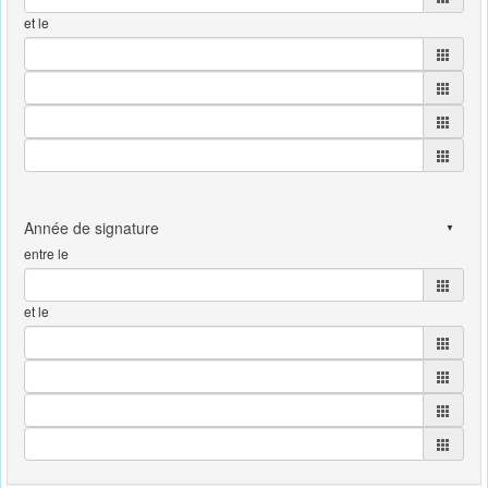
et le
entre le
et le