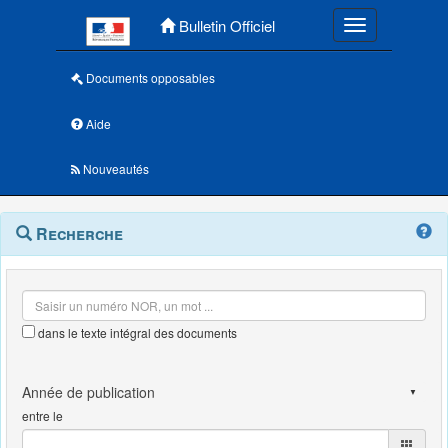
Menu principal
Bulletin Officiel
Toggle navigatio
Documents opposables
Aide
Nouveautés
Navigation
Menu
Recherche
contextuel
et
outils
annexes
dans le texte intégral des documents
entre le