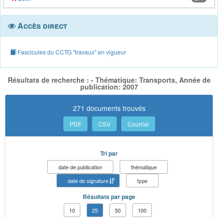
Accès direct
Fascicules du CCTG "travaux" en vigueur
Résultats de recherche : - Thématique: Transports, Année de
publication: 2007
271 documents trouvés
PDF
CSV
Courriel
Tri par
date de publication
thématique
date de signature
type
Résultats par page
10
25
50
100