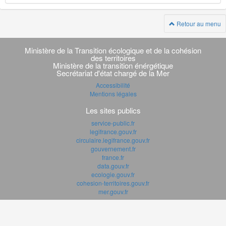
Retour au menu
Navigation
transverse
Ministère de la Transition écologique et de la cohésion
des territoires
Ministère de la transition énérgétique
Secrétariat d'état chargé de la Mer
Accessibilité
Mentions légales
Les sites publics
service-public.fr
legifrance.gouv.fr
circulaire.legifrance.gouv.fr
gouvernement.fr
france.fr
data.gouv.fr
ecologie.gouv.fr
cohesion-territoires.gouv.fr
mer.gouv.fr