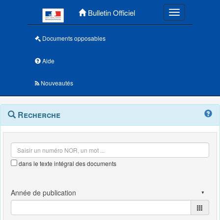
Menu principal
Bulletin Officiel
Toggle navigatio
Documents opposables
Aide
Nouveautés
Navigation
Menu
Recherche
contextuel
et
outils
annexes
dans le texte intégral des documents