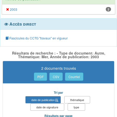
2003
2
Accès direct
Fascicules du CCTG "travaux" en vigueur
Résultats de recherche : - Type de document: Autre,
Thématique: Mer, Année de publication: 2003
2 documents trouvés
PDF
CSV
Courriel
Tri par
date de publication
thématique
date de signature
type
Résultats par page