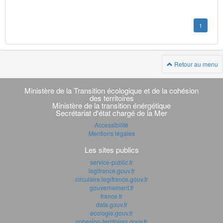
1
Retour au menu
Navigation
transverse
Ministère de la Transition écologique et de la cohésion
des territoires
Ministère de la transition énérgétique
Secrétariat d'état chargé de la Mer
Accessibilité
Mentions légales
Les sites publics
service-public.fr
legifrance.gouv.fr
circulaire.legifrance.gouv.fr
gouvernement.fr
france.fr
data.gouv.fr
ecologie.gouv.fr
cohesion-territoires.gouv.fr