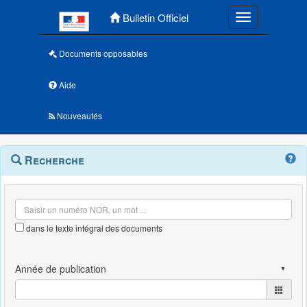
Menu principal
Bulletin Officiel
Toggle navigatio
Documents opposables
Aide
Nouveautés
Navigation
Menu
Recherche
contextuel
et
outils
annexes
dans le texte intégral des documents