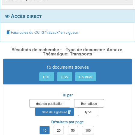
Accès direct
Fascicules du CCTG "travaux" en vigueur
Résultats de recherche : - Type de document: Annexe,
Thématique: Transports
15 documents trouvés
PDF
CSV
Courriel
Tri par
date de publication
thématique
date de signature
type
Résultats par page
10
25
50
100