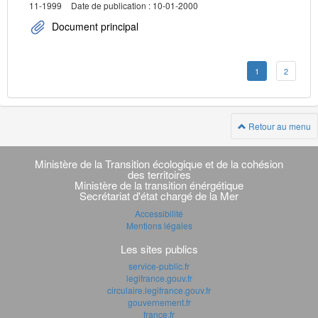
11-1999
Date de publication : 10-01-2000
Document principal
1
2
Retour au menu
Navigation
transverse
Ministère de la Transition écologique et de la cohésion
des territoires
Ministère de la transition énérgétique
Secrétariat d'état chargé de la Mer
Accessibilité
Mentions légales
Les sites publics
service-public.fr
legifrance.gouv.fr
circulaire.legifrance.gouv.fr
gouvernement.fr
france.fr