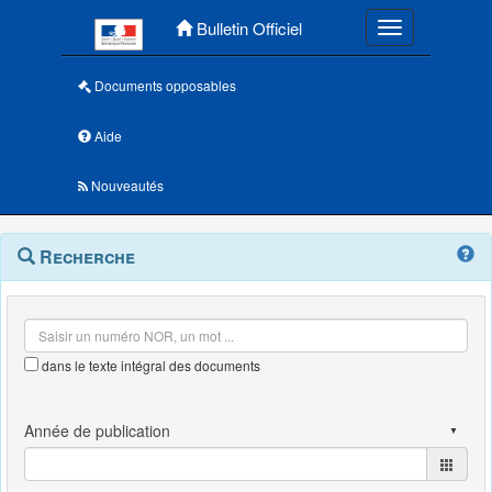
Menu principal
Bulletin Officiel
Toggle navigatio
Documents opposables
Aide
Nouveautés
Navigation
Menu
Recherche
contextuel
et
outils
annexes
dans le texte intégral des documents