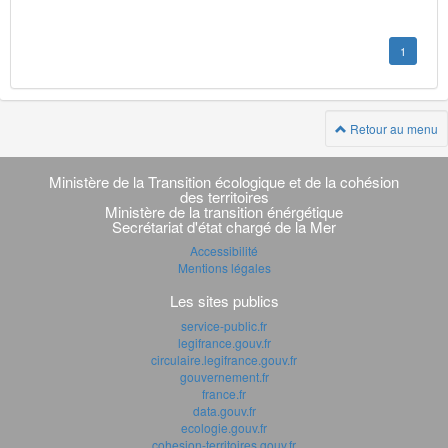
1
Retour au menu
Navigation
transverse
Ministère de la Transition écologique et de la cohésion
des territoires
Ministère de la transition énérgétique
Secrétariat d'état chargé de la Mer
Accessibilité
Mentions légales
Les sites publics
service-public.fr
legifrance.gouv.fr
circulaire.legifrance.gouv.fr
gouvernement.fr
france.fr
data.gouv.fr
ecologie.gouv.fr
cohesion-territoires.gouv.fr