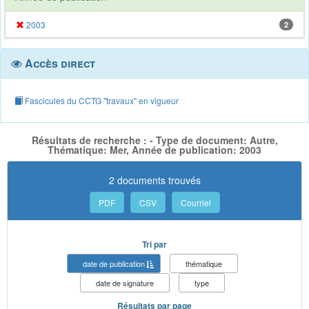
2003
2
Accès direct
Fascicules du CCTG "travaux" en vigueur
Résultats de recherche : - Type de document: Autre,
Thématique: Mer, Année de publication: 2003
2 documents trouvés
PDF
CSV
Courriel
Tri par
date de publication
thématique
date de signature
type
Résultats par page