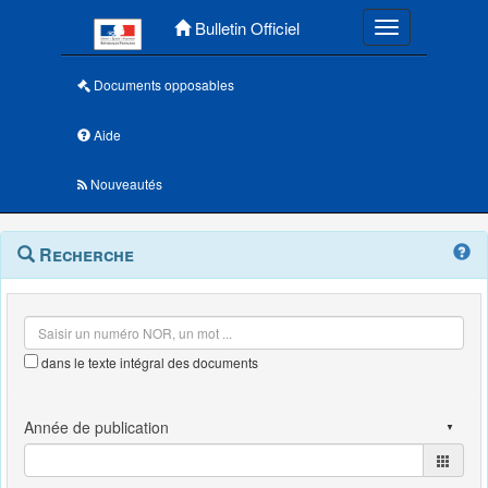
Menu principal
Bulletin Officiel
Toggle navigatio
Documents opposables
Aide
Nouveautés
Navigation
Menu
Recherche
contextuel
et
outils
annexes
dans le texte intégral des documents