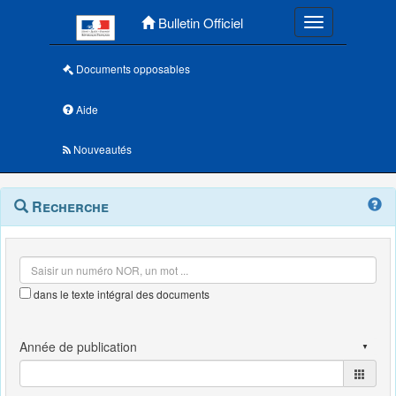
Menu principal
Bulletin Officiel
Toggle navigatio
Documents opposables
Aide
Nouveautés
Navigation
Menu
Recherche
contextuel
et
outils
annexes
dans le texte intégral des documents