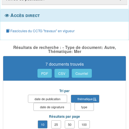
Accès direct
Fascicules du CCTG "travaux" en vigueur
Résultats de recherche : - Type de document: Autre,
Thématique: Mer
7 documents trouvés
PDF
CSV
Courriel
Tri par
date de publication
thématique
date de signature
type
Résultats par page
10
25
50
100