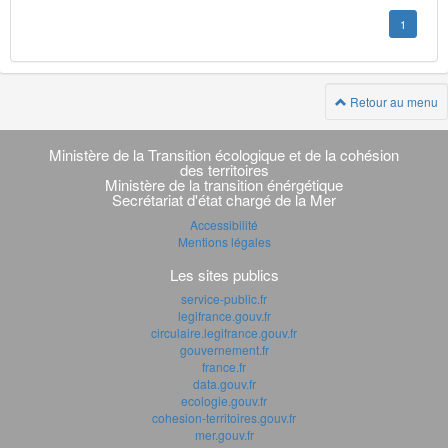
1
Retour au menu
Navigation
transverse
Ministère de la Transition écologique et de la cohésion
des territoires
Ministère de la transition énérgétique
Secrétariat d'état chargé de la Mer
Accessibilité
Mentions légales
Les sites publics
service-public.fr
legifrance.gouv.fr
circulaire.legifrance.gouv.fr
gouvernement.fr
france.fr
data.gouv.fr
ecologie.gouv.fr
cohesion-territoires.gouv.fr
mer.gouv.fr