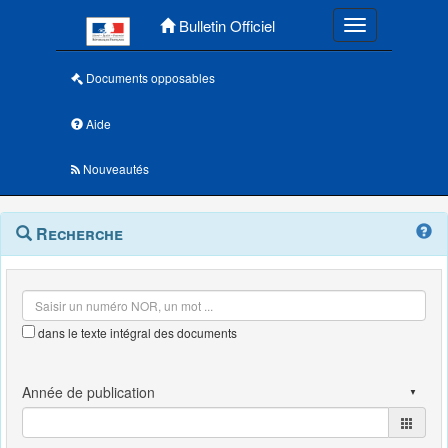
Menu principal
Bulletin Officiel
Toggle navigatio
Documents opposables
Aide
Nouveautés
Navigation
Menu
Recherche
contextuel
et
outils
annexes
dans le texte intégral des documents