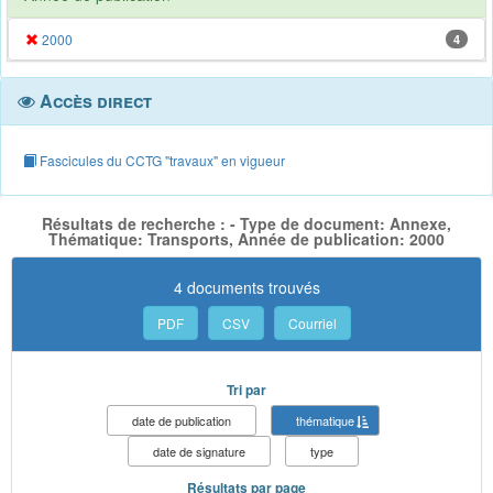
2000
4
Accès direct
Fascicules du CCTG "travaux" en vigueur
Résultats de recherche : - Type de document: Annexe,
Thématique: Transports, Année de publication: 2000
4 documents trouvés
PDF
CSV
Courriel
Tri par
date de publication
thématique
date de signature
type
Résultats par page