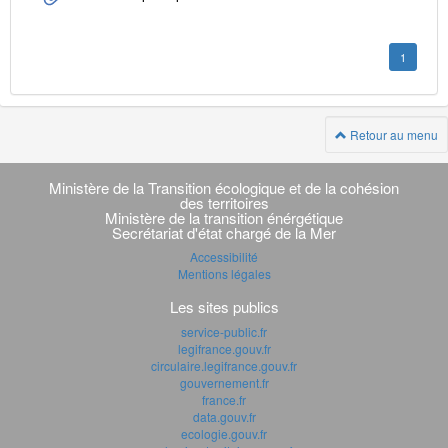
1
Retour au menu
Navigation
transverse
Ministère de la Transition écologique et de la cohésion
des territoires
Ministère de la transition énérgétique
Secrétariat d'état chargé de la Mer
Accessibilité
Mentions légales
Les sites publics
service-public.fr
legifrance.gouv.fr
circulaire.legifrance.gouv.fr
gouvernement.fr
france.fr
data.gouv.fr
ecologie.gouv.fr