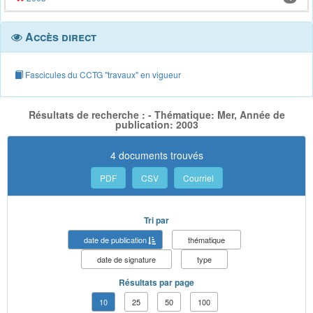
Accès direct
Fascicules du CCTG "travaux" en vigueur
Résultats de recherche : - Thématique: Mer, Année de
publication: 2003
4 documents trouvés
PDF
CSV
Courriel
Tri par
date de publication
thématique
date de signature
type
Résultats par page
10
25
50
100