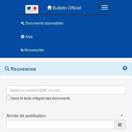
Menu principal
Bulletin Officiel
Toggle navigatio
Documents opposables
Aide
Nouveautés
Navigation
Menu
Recherche
contextuel
et
outils
annexes
dans le texte intégral des documents